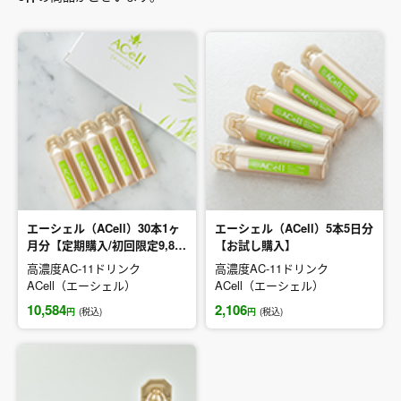
エーシェル（ACell）30本1ヶ
エーシェル（ACell）5本5日分
月分【定期購入/初回限定9,80
【お試し購入】
0円】
高濃度AC-11ドリンク
高濃度AC-11ドリンク
ACell（エーシェル）
ACell（エーシェル）
10,584
2,106
円
(税込)
円
(税込)